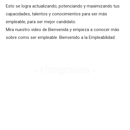
Esto se logra actualizando, potenciando y maximizando tus
capacidades, talentos y conocimientos para ser más
empleable, para ser mejor candidato.
Mira nuestro video de Bienvenida y empieza a conocer más
sobre como ser empleable. Bienvenido a la Empleabilidad:
- Programa -
Empleabilidad es ser empleable, ser
empleable es lo más importante en el
nuevo mundo profesional de hoy
El programa Mi Empleabilidad te dará todos los
conocimientos, herramientas y recursos guiándote para