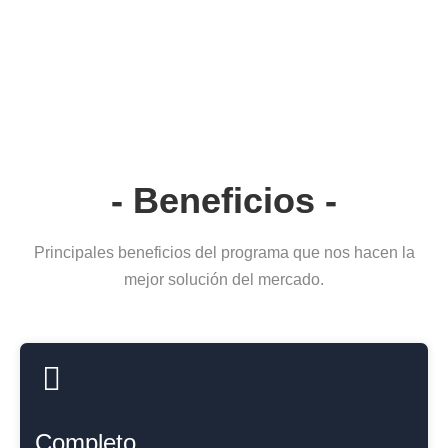
Te esperamos para comenzar juntos tu nuevo camino
hacia el éxito profesional y de este modo lograr
aprovechar todas las oportunidades profesionales que te
ofrecerá el mercado.
- Beneficios -
Principales beneficios del programa que nos hacen la
mejor solución del mercado.
Completo