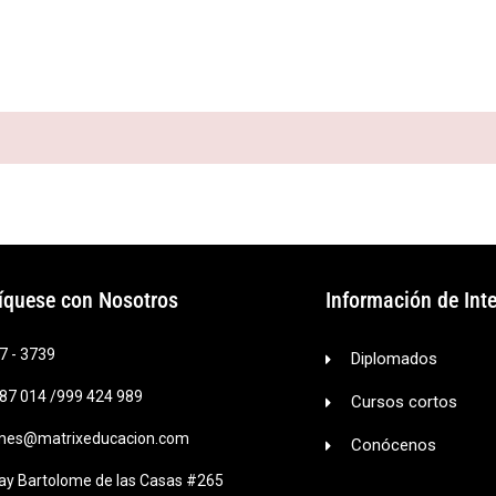
INICIO
DIPLOMADOS
CURSOS LIBRES
CONÓCENOS
quese con Nosotros
Información de Int
7 - 3739
Diplomados
87 014 /999 424 989
Cursos cortos
mes@matrixeducacion.com
Conócenos
ray Bartolome de las Casas #265