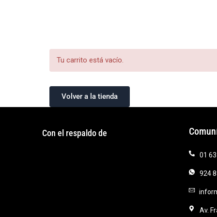
Tu carrito está vacío.
Volver a la tienda
Comuní
Con el respaldo de
01 63
924 8
infor
Av. F